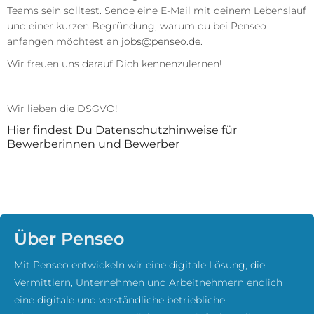
Teams sein solltest. Sende eine E-Mail mit deinem Lebenslauf
und einer kurzen Begründung, warum du bei Penseo
anfangen möchtest an
jobs@penseo.de
.
Wir freuen uns darauf Dich kennenzulernen!
Wir lieben die DSGVO!
Hier findest Du Datenschutzhinweise für
Bewerberinnen und Bewerber
Über Penseo
Mit Penseo entwickeln wir eine digitale Lösung, die
Vermittlern, Unternehmen und Arbeitnehmern endlich
eine digitale und verständliche betriebliche