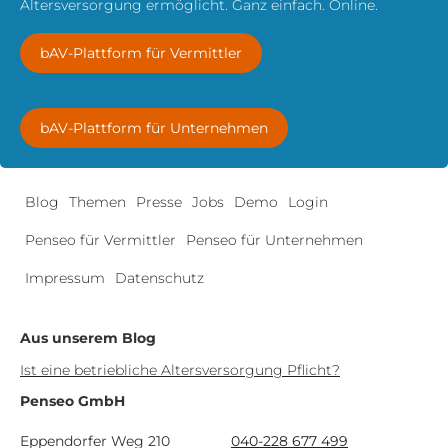
Altersversorgung ermöglicht. Ganz einfach. Online.
bAV-Plattform für Vermittler
bAV-Plattform für Unternehmen
Blog
Themen
Presse
Jobs
Demo
Login
Penseo für Vermittler
Penseo für Unternehmen
Impressum
Datenschutz
Aus unserem Blog
Ist eine betriebliche Altersversorgung Pflicht?
Penseo GmbH
Eppendorfer Weg 210
040-228 677 499