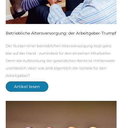
Betriebliche Altersversorgung: der Arbeitgeber-Trumpf
Der Nutzen einer betrieblichen Altersversorgung liegt ganz
klar auf der Hand - zumindest für den einzelnen Mitarbeiter.
Denn die Aufstockung der gesetzlichen Rente ist mittlerweile
unerlässlich. Aber was sind eigentlich die Vorteile für den
Arbeitgeber?
Artikel lesen