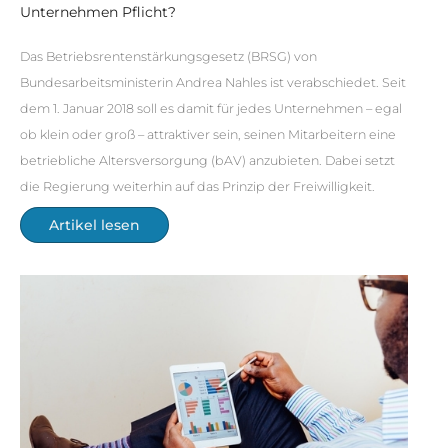
Unternehmen Pflicht?
Das Betriebsrentenstärkungsgesetz (BRSG) von
Bundesarbeitsministerin Andrea Nahles ist verabschiedet. Seit
dem 1. Januar 2018 soll es damit für jedes Unternehmen – egal
ob klein oder groß – attraktiver sein, seinen Mitarbeitern eine
betriebliche Altersversorgung (bAV) anzubieten. Dabei setzt
die Regierung weiterhin auf das Prinzip der Freiwilligkeit.
Artikel lesen