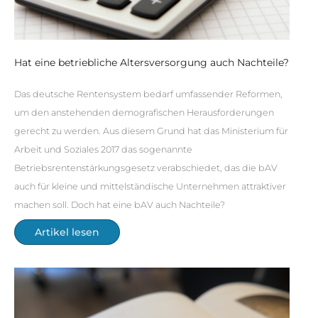
Hat eine betriebliche Altersversorgung auch Nachteile?
Das deutsche Rentensystem bedarf umfassender Reformen,
um den anstehenden demografischen Herausforderungen
gerecht zu werden. Aus diesem Grund hat das Ministerium für
Arbeit und Soziales 2017 das sogenannte
Betriebsrentenstärkungsgesetz verabschiedet, das die bAV
auch für kleine und mittelständische Unternehmen attraktiver
machen soll. Doch hat eine bAV auch Nachteile?
Artikel lesen