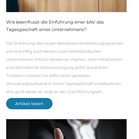
Wie beeinflusst die Einführung einer bAV das
Tagesgeschäft eines Unternehmens?
Die Einführung des neuen Betriebsrentenstärkungsgesetzes
soll es künftig auch kleinen und mittelständischen
Unternehmen (KMUs) attraktiver machen, ihren Mitarbeitern
eine betriebliche Altersversorgung (bAV) anzubieten.
Trotzdem müssen Sie dafür einen gewissen
Verwaltungsaufwand in ihrem Tagesgeschäft einkalkulieren.
Wie groß dieser ist, liegt an der Durchführungsart.
Artikel lesen