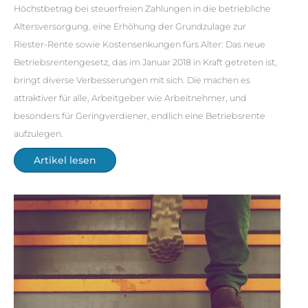
Höchstbetrag bei steuerfreien Zahlungen in die betriebliche
Altersversorgung, eine Erhöhung der Grundzulage zur
Riester-Rente sowie Kostensenkungen fürs Alter: Das neue
Betriebsrentengesetz, das im Januar 2018 in Kraft getreten ist,
bringt diverse Verbesserungen mit sich. Die machen es
attraktiver für alle, Arbeitgeber wie Arbeitnehmer, und
besonders für Geringverdiener, endlich eine Betriebsrente
aufzulegen.
Artikel lesen