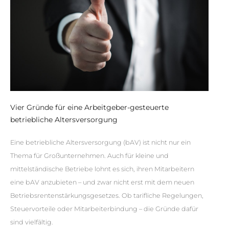
Vier Gründe für eine Arbeitgeber-gesteuerte
betriebliche Altersversorgung
Eine betriebliche Altersversorgung (bAV) ist nicht nur ein
Thema für Großunternehmen. Auch für kleine und
mittelständische Betriebe lohnt es sich, ihren Mitarbeitern
eine bAV anzubieten – und zwar nicht erst mit dem neuen
Betriebsrentenstärkungsgesetzes. Ob tarifliche Regelungen,
Steuervorteile oder Mitarbeiterbindung – die Gründe dafür
sind vielfältig.