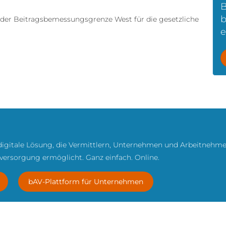
B
b
 der Beitragsbemessungsgrenze West für die gesetzliche
e
digitale Lösung, die Vermittlern, Unternehmen und Arbeitnehmer
sversorgung ermöglicht. Ganz einfach. Online.
bAV-Plattform für Unternehmen