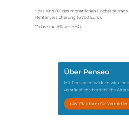
* das sind 8% des monatlichen Höchstbeitrags
Rentenversicherung (6.700 Euro).
** das sind 4% der BBG
Über Penseo
Mit Penseo entwickeln wir eine 
verständliche betriebliche Alter
bAV-Plattform für Vermittler