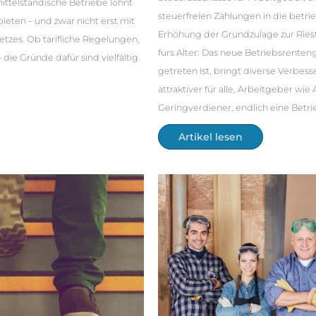
ttelständische Betriebe lohnt
steuerfreien Zahlungen in die betri
bieten – und zwar nicht erst mit
Erhöhung der Grundzulage zur Rie
zes. Ob tarifliche Regelungen,
fürs Alter: Das neue Betriebsrenteng
die Gründe dafür sind vielfältig.
getreten ist, bringt diverse Verbes
attraktiver für alle, Arbeitgeber wi
Geringverdiener, endlich eine Betri
Artikel lesen