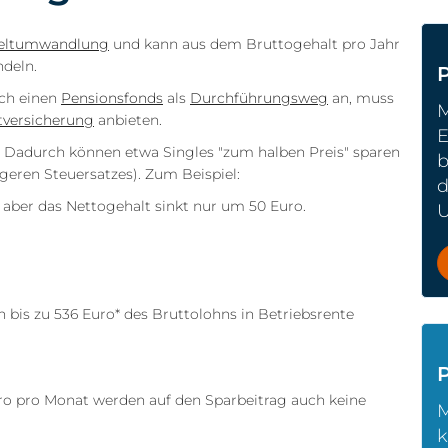
eltumwandlung
und kann aus dem Bruttogehalt pro Jahr
ndeln.
och einen
Pensionsfonds
als
Durchführungsweg
an, muss
M
tversicherung
anbieten.
E
i. Dadurch können etwa Singles "zum halben Preis" sparen
b
geren Steuersatzes). Zum Beispiel:
d
 aber das Nettogehalt sinkt nur um 50 Euro.
U
is zu 536 Euro* des Bruttolohns in Betriebsrente
P
o pro Monat werden auf den Sparbeitrag auch keine
M
k