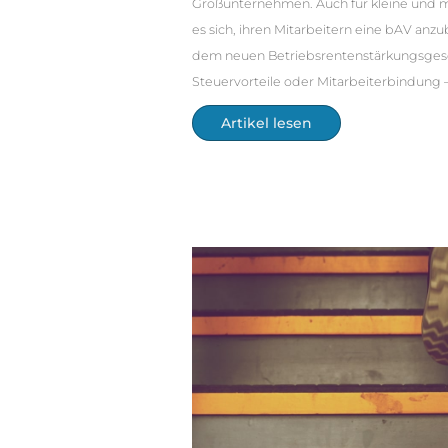
Großunternehmen. Auch für kleine und mi
es sich, ihren Mitarbeitern eine bAV anzu
dem neuen Betriebsrentenstärkungsgeset
Steuervorteile oder Mitarbeiterbindung – 
Artikel lesen